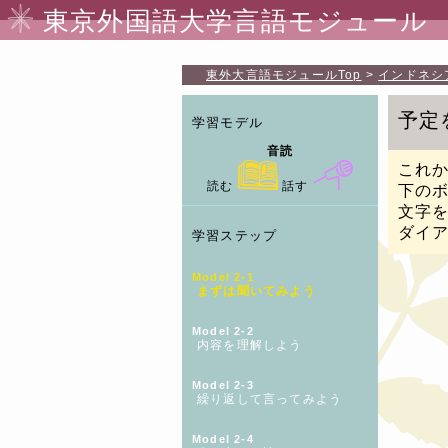
東京外国語大学言語モジュール
東外大言語モジュール
Top
インドネシ
予定
学習モデル
音読
これか
読む
話す
下の
文字
ダイ
学習ステップ
Model 2-1
まずは聞いてみよう
Model 2-2
内容を理解しよう
Model 2-3
繰り返して言ってみよう
Model 2-4