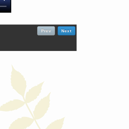
Prev
Next