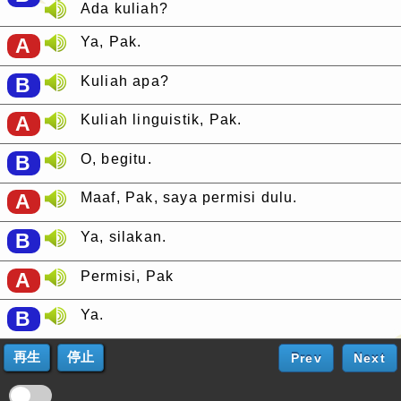
Ada kuliah?
A
Ya, Pak.
B
Kuliah apa?
A
Kuliah linguistik, Pak.
B
O, begitu.
A
Maaf, Pak, saya permisi dulu.
B
Ya, silakan.
A
Permisi, Pak
B
Ya.
Prev
Next