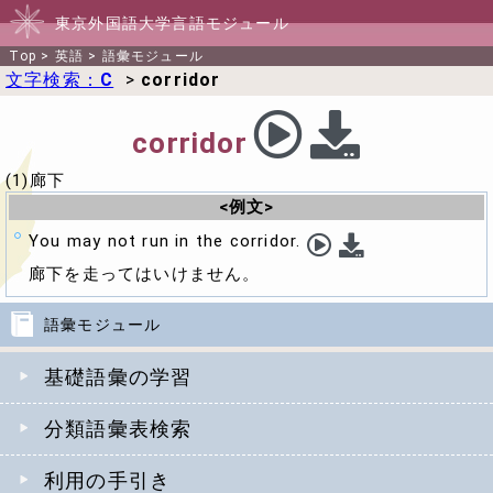
東京外国語大学言語モジュール
Top
>
英語
>
語彙モジュール
文字検索：
C
>
corridor
corridor
(1)廊下
<例文>
You may not run in the corridor.
廊下を走ってはいけません。
語彙モジュール
基礎語彙の学習
分類語彙表検索
利用の手引き