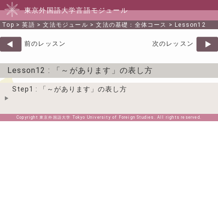
東京外国語大学言語モジュール
Top
>
英語
>
文法モジュール
>
文法の基礎：全体コース
>
Lesson12
前のレッスン
次のレッスン
Lesson12
: 「～があります」の表し方
Step1 : 「～があります」の表し方
Copyright 東京外国語大学 Tokyo University of Foreign Studies. All rights reserved.