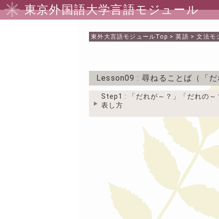
東京外国語大学言語モジュール
東外大言語モジュール
Top
>
英語
>
文法モ
Lesson09
: 尋ねることば（「
Step1 : 「だれが～？」「だれの
表し方