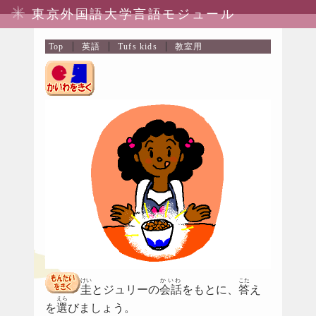
東京外国語大学言語モジュール
Top
英語
Tufs kids
教室用
けい
かいわ
こた
圭
とジュリーの
会話
をもとに、
答
え
えら
を
選
びましょう。