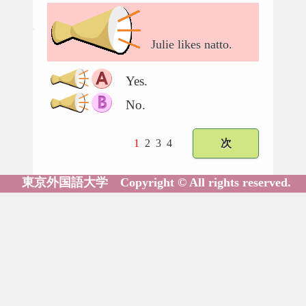
Julie likes natto.
Yes.
No.
1
2
3
4
次
東京外国語大学 Copyright © All rights reserved.