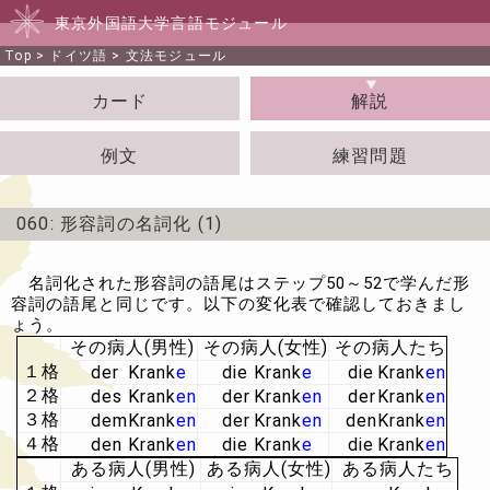
東京外国語大学言語モジュール
Top
>
ドイツ語
>
文法モジュール
カード
解説
例文
練習問題
060: 形容詞の名詞化 (1)
名詞化された形容詞の語尾はステップ50～52で学んだ形
容詞の語尾と同じです。以下の変化表で確認しておきまし
ょう。
その病人(男性)
その病人(女性)
その病人たち
１格
der
Krank
e
die
Krank
e
die
Krank
en
２格
des
Krank
en
der
Krank
en
der
Krank
en
３格
dem
Krank
en
der
Krank
en
den
Krank
en
４格
den
Krank
en
die
Krank
e
die
Krank
en
ある病人(男性)
ある病人(女性)
ある病人たち