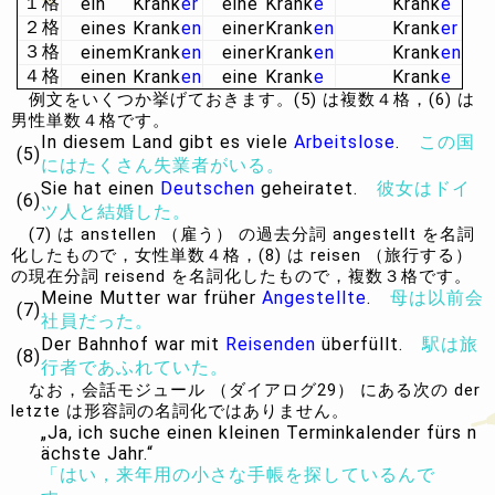
１格
ein
Krank
er
eine
Krank
e
Krank
e
２格
eines
Krank
en
einer
Krank
en
Krank
er
３格
einem
Krank
en
einer
Krank
en
Krank
en
４格
einen
Krank
en
eine
Krank
e
Krank
e
例文をいくつか挙げておきます。(5) は複数４格，(6) は
男性単数４格です。
In diesem Land gibt es viele
Arbeitslose
.
この国
(5)
にはたくさん失業者がいる。
Sie hat
einen
Deutschen
geheiratet.
彼女はドイ
(6)
ツ人と結婚した。
(7) は anstellen （雇う） の過去分詞 angestellt を名詞
化したもので，女性単数４格，(8) は reisen （旅行する）
の現在分詞 reisend を名詞化したもので，複数３格です。
Meine Mutter war früher
Angestellte
.
母は以前会
(7)
社員だった。
Der Bahnhof war mit
Reisenden
überfüllt.
駅は旅
(8)
行者であふれていた。
なお，会話モジュール （ダイアログ29） にある次の der
letzte は形容詞の名詞化ではありません。
„Ja, ich suche einen kleinen Terminkalender fürs n
ächste Jahr.“
「はい，来年用の小さな手帳を探しているんで