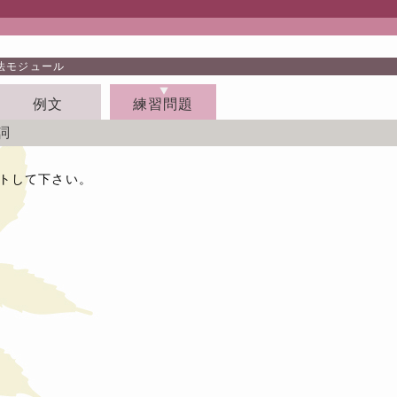
法モジュール
例文
練習問題
動詞
トして下さい。