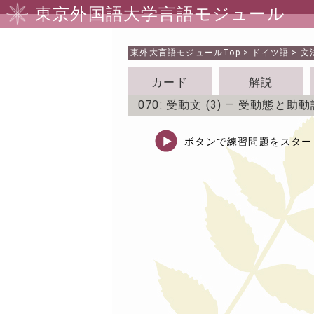
東京外国語大学言語モジュール
東外大言語モジュール
Top
>
ドイツ語
>
文
カード
解説
070: 受動文 (3) ― 受動態と助
ボタンで練習問題をスター