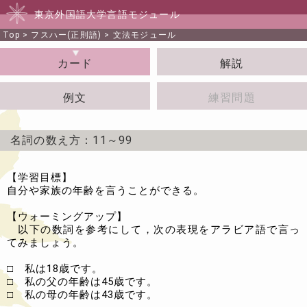
東京外国語大学言語モジュール
Top
>
フスハー(正則語)
>
文法モジュール
カード
解説
例文
練習問題
名詞の数え方：11～99
【学習目標】
自分や家族の年齢を言うことができる。
【ウォーミングアップ】
以下の数詞を参考にして，次の表現をアラビア語で言っ
てみましょう。
□ 私は18歳です。
□ 私の父の年齢は45歳です。
□ 私の母の年齢は43歳です。