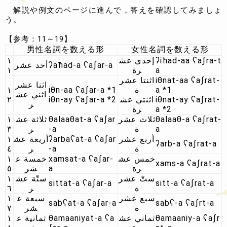
解説や例文のページに進んで，答えを確認してみましょ
う。
【参考：11～19】
男性名詞を数える形
女性名詞を数える形
١
إحدى عش
ʔiħad-aa ʕaʃra-t
أحد عشر
ʔaħad-a ʕaʃar-a
١
رة
a
اثنتا عشر
iθnat-aa ʕaʃrat-
اثنا عشر
١
iθn-aa ʕaʃar-a *1
ة
a *1
اثني عش
٢
iθn-ay ʕaʃar-a *2
اثنتي عش
iθnat-ay ʕaʃrat-
ر
رة
a *2
١
ثلاثة عش
θalaaθat-a ʕaʃar
ثلاث عشر
θalaaθ-a ʕaʃrat-
٣
ر
-a
ة
a
١
أربعة عش
ʔarbaʕat-a ʕaʃar
أربع عشر
ʔarb-a ʕaʃrat-a
٤
ر‏
-a
ة‏
١
خمسة ع
xamsat-a ʕaʃar-
خمس عش
xams-a ʕaʃrat-a
٥
شر
a
رة
١
ستّة عش
ستّ عشر
sittat-a ʕaʃar-a
sitt-a ʕaʃrat-a
٦
ر
ة
١
سبعة ع
سبع عشر
sabʕat-a ʕaʃar-a
sabʕ-a ʕaʃrt-a
٧
شر
ة
١
ثمانية ع
θamaaniyat-a ʕa
ثماني عش
θamaaniy-a ʕaʃr