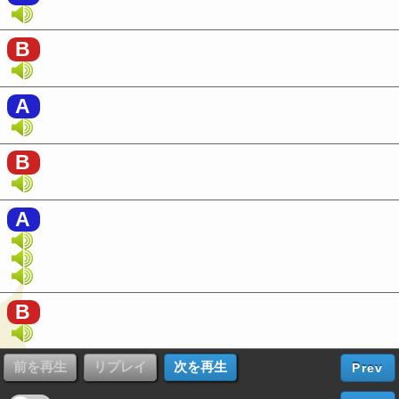
B
A
B
A
B
Prev