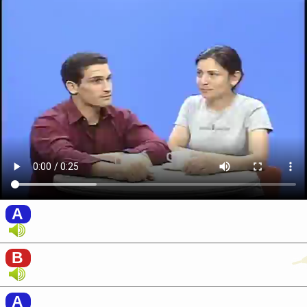
A
B
A