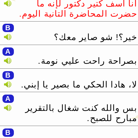
أنا آسف كتير دكتور لإنه ما
حضرت المحاضرة التانية اليوم.‏
B
خير؟! شو صاير معك؟
A
بصراحة راحت عليي نومة.‏
B
لا، هادا الحكي ما بصير يا إبني.‏
A
بس والله كنت شغال بالتقرير
مبارح للصبح.‏
B