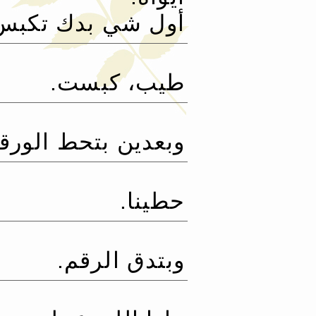
أول شي بدك تكبس ع
طيب، كبست.‏
وبعدين بتحط الورقة
حطينا.‏
وبتدق الرقم.‏