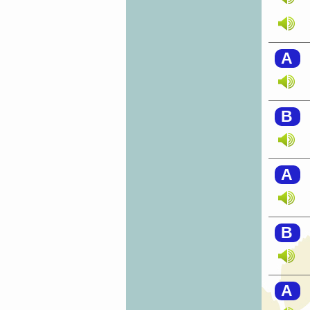
A
B
A
B
A