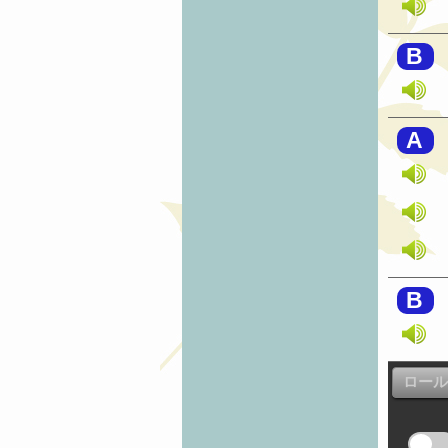
B
A
B