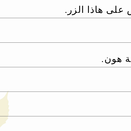
لى هاذا الزر.‏
 هون.‏