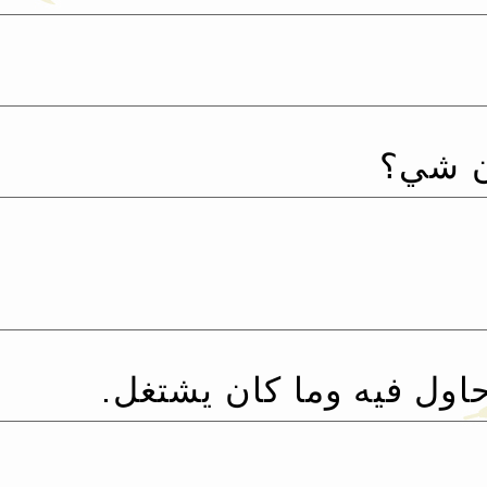
ن شي؟
ول فيه وما كان يشتغل.‏