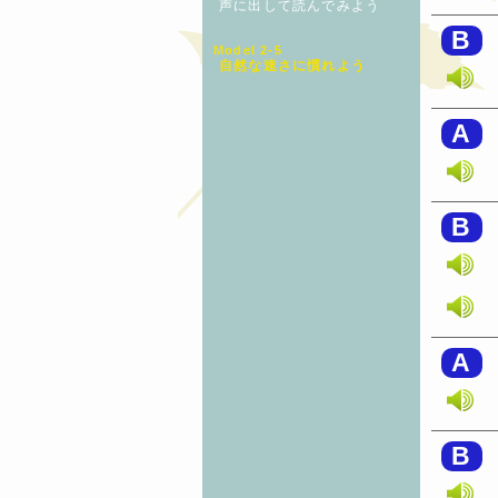
声に出して読んでみよう
B
Model 2-5
自然な速さに慣れよう
A
B
A
B