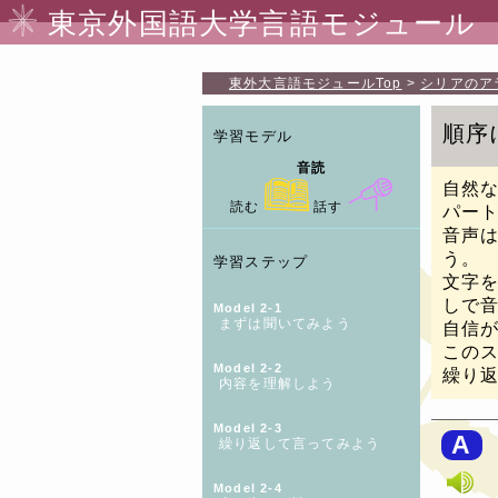
東京外国語大学言語モジュール
東外大言語モジュール
Top
シリアのア
順序
学習モデル
音読
自然
読む
話す
パー
音声
う。
学習ステップ
文字
しで
Model 2-1
まずは聞いてみよう
自信
この
Model 2-2
繰り
内容を理解しよう
Model 2-3
A
繰り返して言ってみよう
Model 2-4