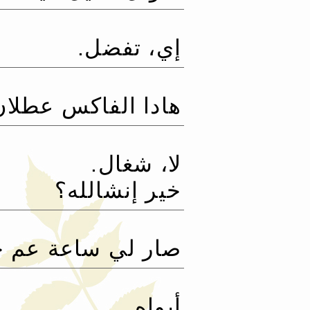
إي، تفضل.‏
هادا الفاكس عطلا
لا، شغال.‏
خير إنشالله؟
صار لي ساعة عم حا
أيواه.‏