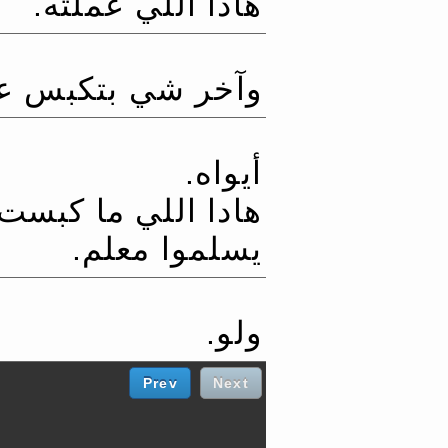
هادا اللي عملته.‏
وآخر شي بتكبس على
أيواه.‏
هادا اللي ما كبست ع
يسلموا معلم.‏
ولو.‏
Prev
Next