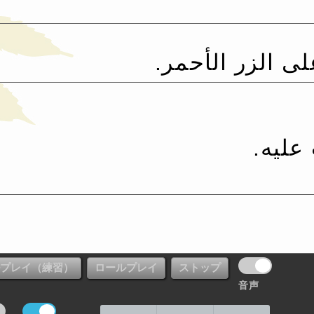
 الزر الأحمر.‏
ليه.‏
音声