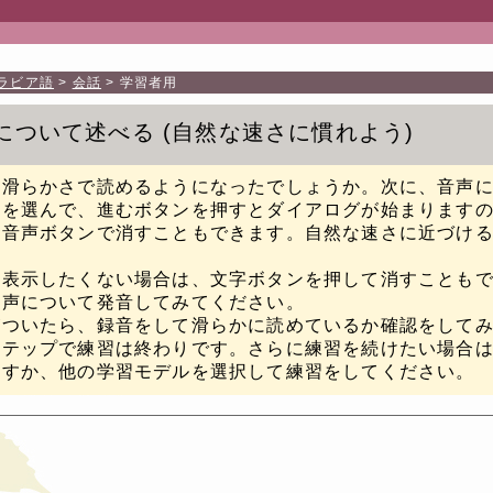
ラビア語
会話
学習者用
について述べる
自然な速さに慣れよう
な滑らかさで読めるようになったでしょうか。次に、音声
トを選んで、進むボタンを押すとダイアログが始まります
は音声ボタンで消すこともできます。自然な速さに近づけ
を表示したくない場合は、文字ボタンを押して消すことも
音声について発音してみてください。
がついたら、録音をして滑らかに読めているか確認をして
ステップで練習は終わりです。さらに練習を続けたい場合
返すか、他の学習モデルを選択して練習をしてください。