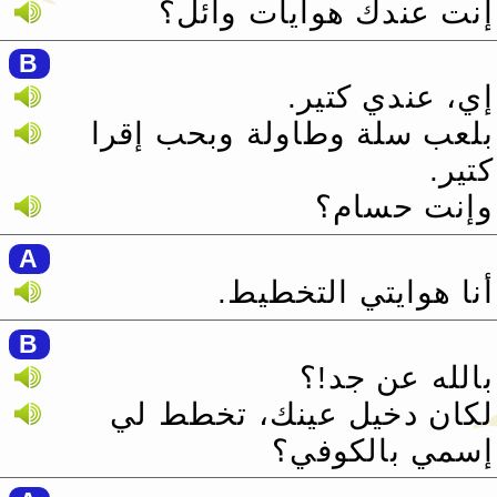
إنت عندك هوايات وائل؟
B
إي، عندي كتير.‏
بلعب سلة وطاولة وبحب إقرا
كتير.‏
وإنت حسام؟
A
أنا هوايتي التخطيط.‏
B
بالله عن جد!؟
لكان دخيل عينك، تخطط لي
إسمي بالكوفي؟