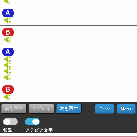
A
B
A
B
Prev
Next
状況
アラビア文字