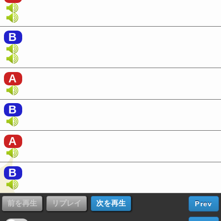
B
A
B
A
B
Prev