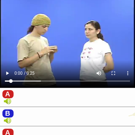
A
B
A