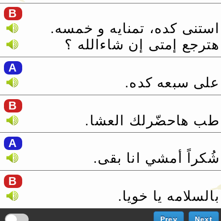
B
استنى كده، تمنايه و خمسه.‏
هترجع إمتى إن شاءالله ؟
A
على سبعه كده.‏
B
طب هاحضّرلك العشا.‏
A
شُكراً أمشي انا بقى.‏
B
بالسلامه يا خويا.‏
Prev
Next