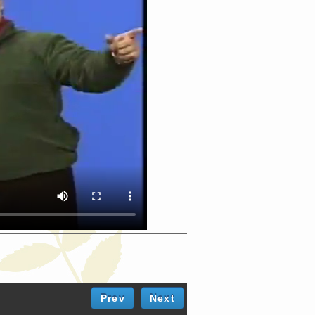
Prev
Next