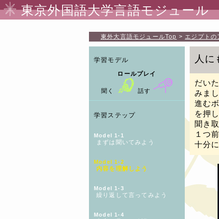
東京外国語大学言語モジュール
東外大言語モジュール
Top
エジプトの
人に
学習モデル
ロールプレイ
だい
聞く
話す
みま
進む
を押
学習ステップ
聞き
１つ
Model 1-1
まずは聞いてみよう
十分
Model 1-2
内容を理解しよう
Model 1-3
繰り返して言ってみよう
Model 1-4