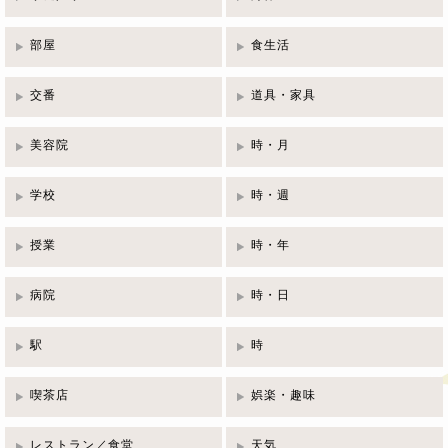
部屋
食生活
交番
道具・家具
美容院
時・月
学校
時・週
授業
時・年
病院
時・日
駅
時
喫茶店
娯楽・趣味
レストラン／食堂
天気