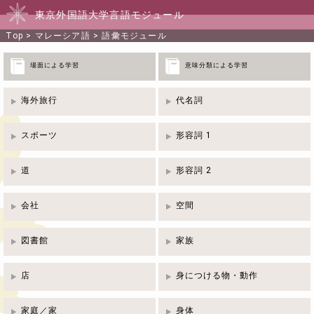
東京外国語大学言語モジュール
Top
>
マレーシア語
>
語彙モジュール
場面による学習
意味分類による学習
海外旅行
代名詞
スポーツ
形容詞 1
道
形容詞 2
会社
空間
図書館
家族
店
身につける物・動作
家庭／家
身体