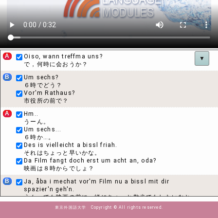
A
Oiso, wann treffma uns?
▼
で，何時に会おうか？
B
Um sechs?
６時でどう？
Vor'm Rathaus?
市役所の前で？
A
Hm..
うーん。
Um sechs...
６時か…。
Des is vielleicht a bissl friah.
それはちょっと早いかな。
Da Film fangt doch erst um acht an, oda?
映画は８時からでしょ？
B
Ja, åba i mechat vor'm Film nu a bissl mit dir
spazier'n geh'n.
うん，でも映画の前に一緒にちょっと散歩でもしたいなと
思って。
東京外国語大学 Copyright © All rights reserved.
A