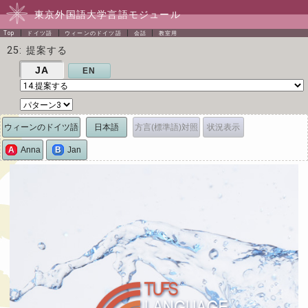
東京外国語大学言語モジュール
Top
ドイツ語
ウィーンのドイツ語
会話
教室用
25: 提案する
JA
EN
ウィーンのドイツ語
日本語
方言(標準語)対照
状況表示
A
Anna
B
Jan