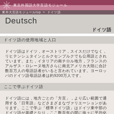
東京外国語大学言語モジュール
東外大言語モジュールtop
> ドイツ語
Deutsch
ドイツ語
ドイツ語の使用地域と人口
ドイツ語はドイツ，オーストリア，スイスだけでなく，
リヒテンシュタインとルクセンブルクでも公用語とされ
ています。また，イタリアの南チロル地方，フランスの
アルザス・ロレーヌ地方さらに南北アメリカ大陸に合計
数百万人の母語話者がいると言われています。ヨーロッ
パのドイツ語母語話者は約9200万人です。
ここで学ぶドイツ語
ドイツ語には，地方ごとの「方言」，より広い範囲で通
用する「日常語」などさまざまなヴァリエーションがあ
ります。ここで学ぶ「標準ドイツ語」はドイツ東中部の
ドイツ語が基礎となり，ここ数百年の間に徐々に平均化