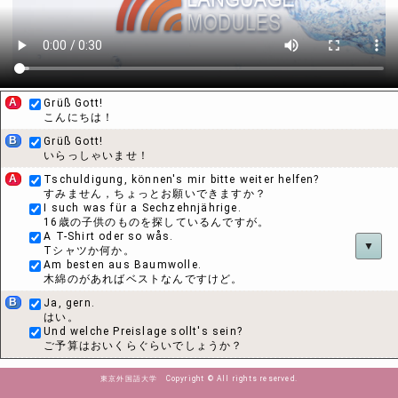
A
Grüß Gott!
こんにちは！
B
Grüß Gott!
いらっしゃいませ！
A
Tschuldigung, können's mir bitte weiter helfen?
すみません，ちょっとお願いできますか？
I such was für a Sechzehnjährige.
16歳の子供のものを探しているんですが。
A T-Shirt oder so wås.
▼
Tシャツか何か。
Am besten aus Baumwolle.
木綿のがあればベストなんですけど。
B
Ja, gern.
はい。
Und welche Preislage sollt's sein?
ご予算はおいくらぐらいでしょうか？
A
Jå...
東京外国語大学 Copyright © All rights reserved.
そうですね。