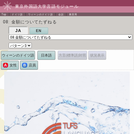
東京外国語大学言語モジュール
Top
ドイツ語
ウィーンのドイツ語
会話
教室用
08: 金額についてたずねる
JA
EN
ウィーンのドイツ語
日本語
方言(標準語)対照
状況表示
A
女性
B
店員