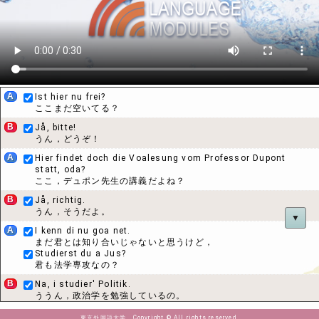
A
Ist hier nu frei?
ここまだ空いてる？
B
Jå, bitte!
うん，どうぞ！
A
Hier findet doch die Voalesung vom Professor Dupont
statt, oda?
ここ，デュポン先生の講義だよね？
B
Jå, richtig.
うん，そうだよ。
▼
A
I kenn di nu goa net.
まだ君とは知り合いじゃないと思うけど，
Studierst du a Jus?
君も法学専攻なの？
B
Na, i studier' Politik.
ううん，政治学を勉強しているの。
Aber i interessier' mi a für französisches Recht.
でもフランスの法律にも興味があるんだ。
東京外国語大学 Copyright © All rights reserved.