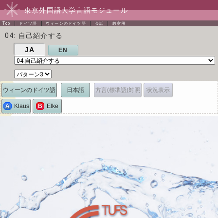
東京外国語大学言語モジュール
Top
ドイツ語
ウィーンのドイツ語
会話
教室用
04: 自己紹介する
JA
EN
ウィーンのドイツ語
日本語
方言(標準語)対照
状況表示
A
Klaus
B
Elke