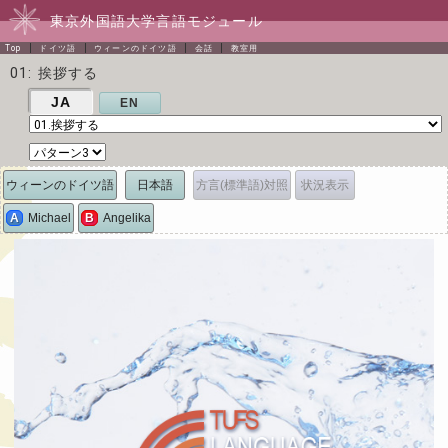
東京外国語大学言語モジュール
Top
ドイツ語
ウィーンのドイツ語
会話
教室用
01: 挨拶する
JA
EN
ウィーンのドイツ語
日本語
方言(標準語)対照
状況表示
A
Michael
B
Angelika