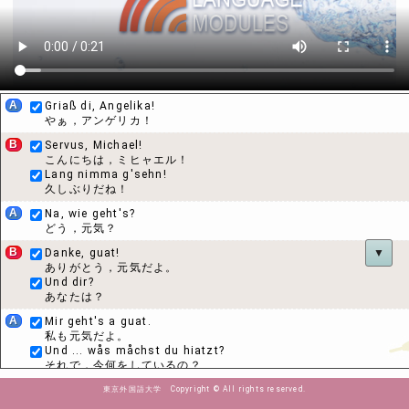
A
Griaß di, Angelika!
やぁ，アンゲリカ！
B
Servus, Michael!
こんにちは，ミヒャエル！
Lang nimma g'sehn!
久しぶりだね！
A
Na, wie geht's?
どう，元気？
B
Danke, guat!
▼
ありがとう，元気だよ。
Und dir?
あなたは？
A
Mir geht's a guat.
私も元気だよ。
Und ... wås måchst du hiatzt?
それで，今何をしているの？
B
I fahr zu meine Eltern.
東京外国語大学 Copyright © All rights reserved.
両親のところへ行くの。