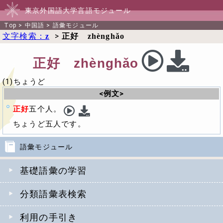
東京外国語大学言語モジュール
Top
>
中国語
>
語彙モジュール
文字検索：
>
z
正好 zhènghǎo
正好 zhènghǎo
(1)ちょうど
<例文>
正好
五个人。
ちょうど五人です。
語彙モジュール
基礎語彙の学習
分類語彙表検索
利用の手引き