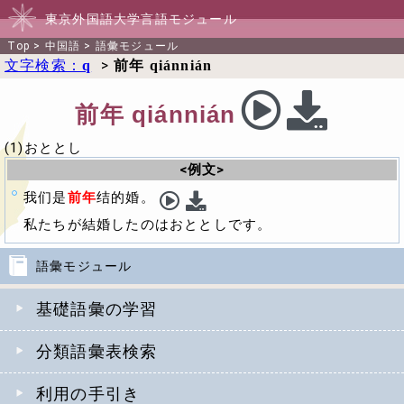
東京外国語大学言語モジュール
Top
>
中国語
>
語彙モジュール
文字検索：
>
q
前年 qiánnián
前年 qiánnián
(1)おととし
<例文>
我们是
前年
结的婚。
私たちが結婚したのはおととしです。
語彙モジュール
基礎語彙の学習
分類語彙表検索
利用の手引き