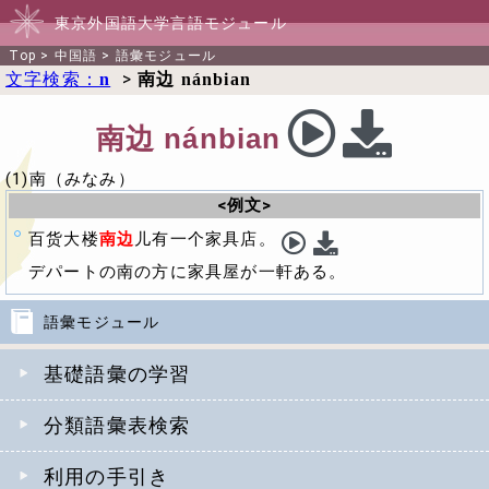
東京外国語大学言語モジュール
Top
>
中国語
>
語彙モジュール
文字検索：
>
n
南边 nánbian
南边 nánbian
(1)南（みなみ）
<例文>
百货大楼
南边
儿有一个家具店。
デパートの南の方に家具屋が一軒ある。
語彙モジュール
基礎語彙の学習
分類語彙表検索
利用の手引き