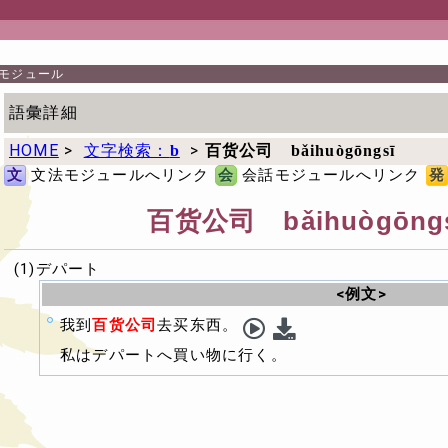
モジュール
語彙詳細
HOME
>
文字検索：
>
b
百货公司 bǎihuògōngsī
文
文法モジュールへリンク
会
会話モジュールへリンク
発
百货公司 bǎihuògōng
(1)デパート
<例文>
我到
百货公司
去买东西。
私はデパートへ買い物に行く。