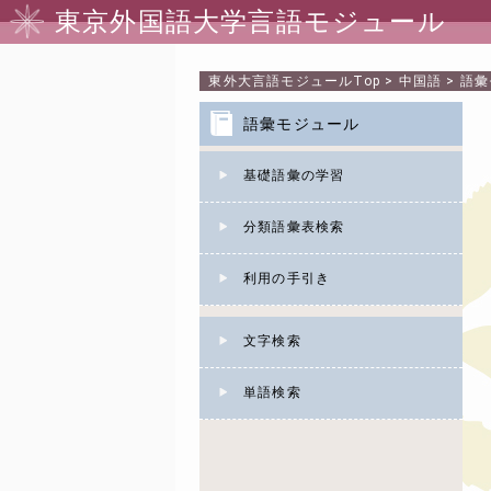
東京外国語大学言語モジュール
東外大言語モジュール
Top
>
中国語
>
語彙
語彙モジュール
基礎語彙の学習
分類語彙表検索
利用の手引き
文字検索
単語検索