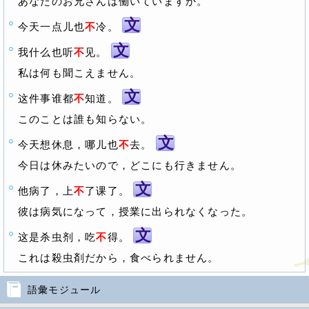
あなたのお兄さんは働いていますか。
文
今天一点儿也
不
冷。
文
我什么也听
不
见。
私は何も聞こえません。
文
这件事谁都
不
知道。
このことは誰も知らない。
文
今天想休息，哪儿也
不
去。
今日は休みたいので，どこにも行きません。
文
他病了，上
不
了课了。
彼は病気になって，授業に出られなくなった。
文
这是杀虫剂，吃
不
得。
これは殺虫剤だから，食べられません。
語彙モジュール