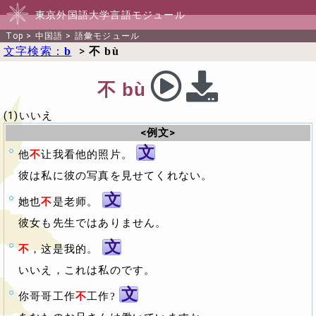
東京外国語大学言語モジュール
Top
>
中国語
>
語彙モジュール
文字検索：
>
b
不 bù
不 bù
(1)いいえ
<例文>
文
他
不
让我看他的照片。
彼は私に彼の写真を見せてくれない。
文
她也
不
是老师。
彼女も先生ではありません。
文
不
，这是我的。
いいえ，これは私のです。
文
你哥哥工作
不
工作?