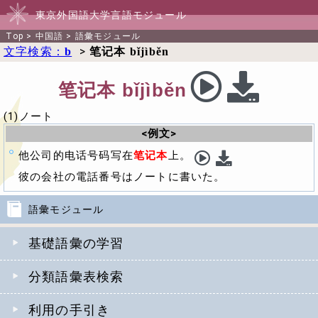
東京外国語大学言語モジュール
Top
>
中国語
>
語彙モジュール
文字検索：
>
b
笔记本 bǐjìběn
笔记本 bǐjìběn
(1)ノート
<例文>
他公司的电话号码写在
笔记本
上。
彼の会社の電話番号はノートに書いた。
語彙モジュール
基礎語彙の学習
分類語彙表検索
利用の手引き