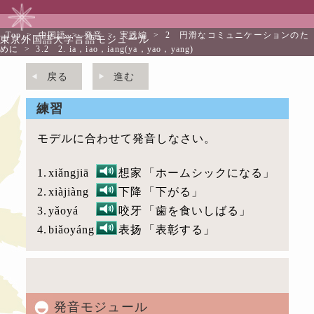
Top
>
中国語
>
発音
>
実践編
>
2 円滑なコミュニケーションのた
東京外国語大学言語モジュール
めに
>
3.2 2. ia，iao，iang(ya，yao，yang)
戻る
進む
練習
モデルに合わせて発音しなさい。
1.
xiǎngjiā
想家
「ホームシックになる」
2.
xiàjiàng
下降
「下がる」
3.
yǎoyá
咬牙
「歯を食いしばる」
4.
biǎoyáng
表扬
「表彰する」
発音モジュール