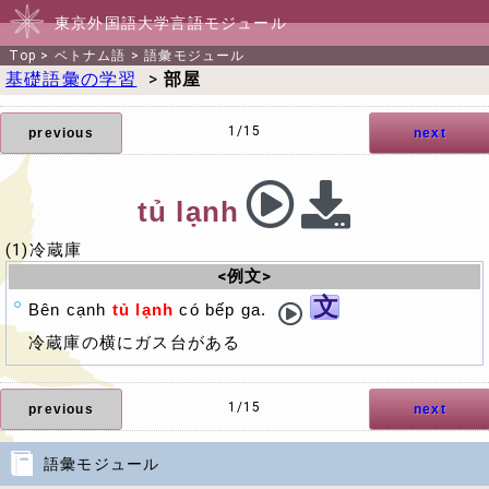
東京外国語大学言語モジュール
Top
>
ベトナム語
>
語彙モジュール
基礎語彙の学習
>
部屋
1/15
previous
next
tủ lạnh
(1)冷蔵庫
<例文>
文
Bên cạnh
tủ lạnh
có bếp ga.
冷蔵庫の横にガス台がある
1/15
previous
next
語彙モジュール