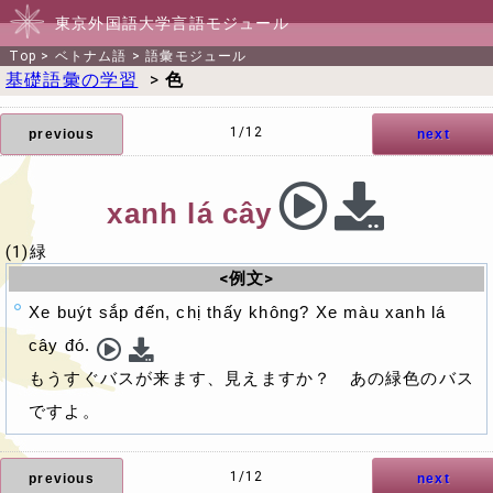
東京外国語大学言語モジュール
Top
>
ベトナム語
>
語彙モジュール
基礎語彙の学習
>
色
1/12
previous
next
xanh lá cây
(1)緑
<例文>
Xe buýt sắp đến, chị thấy không? Xe màu xanh lá
cây đó.
もうすぐバスが来ます、見えますか？ あの緑色のバス
ですよ。
1/12
previous
next