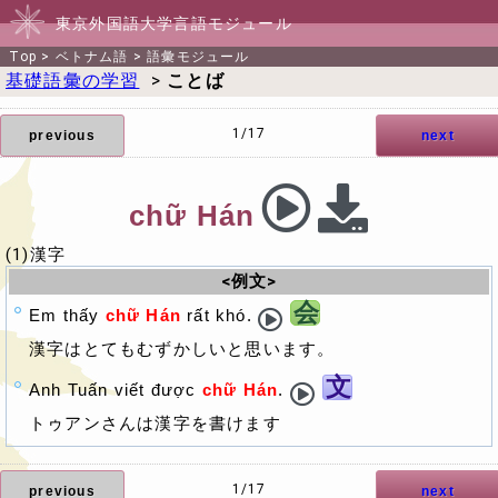
東京外国語大学言語モジュール
Top
>
ベトナム語
>
語彙モジュール
基礎語彙の学習
>
ことば
1/17
previous
next
chữ Hán
(1)漢字
<例文>
会
Em thấy
chữ Hán
rất khó.
漢字はとてもむずかしいと思います。
文
Anh Tuấn viết được
chữ Hán
.
トゥアンさんは漢字を書けます
1/17
previous
next