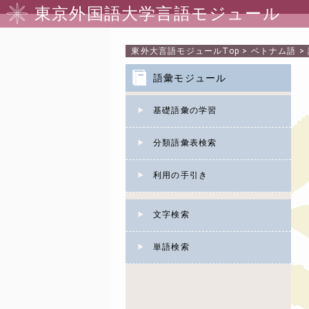
東京外国語大学言語モジュール
東外大言語モジュール
Top
>
ベトナム語
>
語彙モジュール
基礎語彙の学習
分類語彙表検索
利用の手引き
文字検索
単語検索