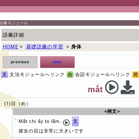
語彙モジュール
語彙詳細
HOME
>
基礎語彙の学習
>
身体
previous
next
文
文法モジュールへリンク
会
会話モジュールへリンク
発
mắt
(1)目（め）
<例文>
Mắt chị ấy to lắm.
文
彼女の目は非常に大きいです