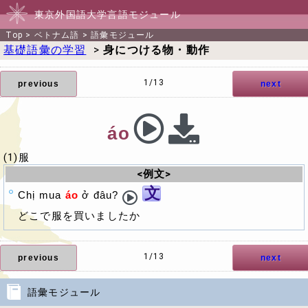
東京外国語大学言語モジュール
Top
>
ベトナム語
>
語彙モジュール
基礎語彙の学習
>
身につける物・動作
1/13
previous
next
áo
(1)服
<例文>
文
Chị mua
áo
ở đâu?
どこで服を買いましたか
1/13
previous
next
語彙モジュール