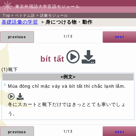
東京外国語大学言語モジュール
Top
>
ベトナム語
>
語彙モジュール
基礎語彙の学習
>
身につける物・動作
1/13
previous
next
bít tất
(1)靴下
<例文>
Mùa đông chỉ mặc váy và bít tất thì chắc lạnh lắm.
冬にスカートと靴下だけではきっととても寒いでしょ
う。
1/13
previous
next