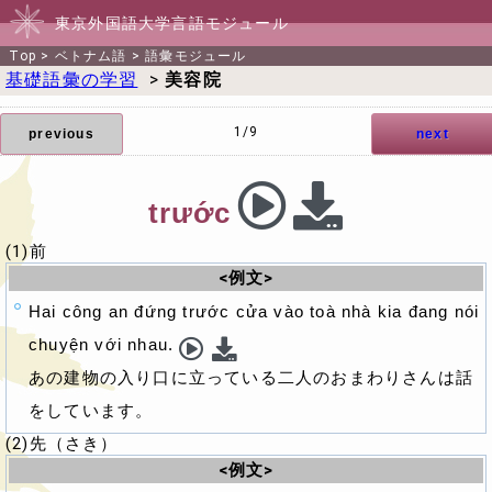
東京外国語大学言語モジュール
Top
>
ベトナム語
>
語彙モジュール
基礎語彙の学習
>
美容院
1/9
previous
next
trước
(1)前
<例文>
Hai công an đứng trước cửa vào toà nhà kia đang nói
chuyện với nhau.
あの建物の入り口に立っている二人のおまわりさんは話
をしています。
(2)先（さき）
<例文>