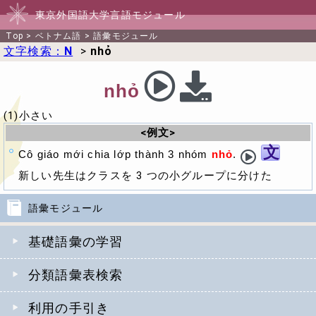
東京外国語大学言語モジュール
Top
>
ベトナム語
>
語彙モジュール
文字検索：
N
>
nhỏ
nhỏ
(1)小さい
<例文>
文
Cô giáo mới chia lớp thành 3 nhóm
nhỏ
.
新しい先生はクラスを 3 つの小グループに分けた
語彙モジュール
基礎語彙の学習
分類語彙表検索
利用の手引き