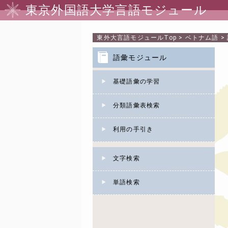
東京外国語大学言語モジュール
東外大言語モジュール
Top
>
ベトナム語
>
語彙モジュール
基礎語彙の学習
分類語彙表検索
利用の手引き
文字検索
単語検索