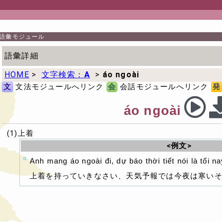
語彙モジュール
語彙詳細
HOME
>
文字検索：
A
>
áo ngoài
文
文法モジュールへリンク
会
会話モジュールへリンク
発
áo ngoài
(1)上着
<例文>
Anh mang áo ngoài đi, dự báo thời tiết nói là tối na
上着を持っていきなさい、天気予報では今夜は寒い