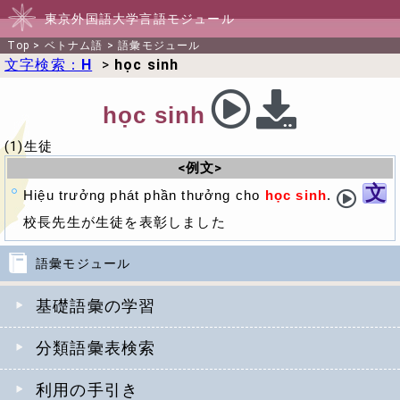
東京外国語大学言語モジュール
Top
>
ベトナム語
>
語彙モジュール
文字検索：
H
>
học sinh
học sinh
(1)生徒
<例文>
文
Hiệu trưởng phát phần thưởng cho
học sinh
.
校長先生が生徒を表彰しました
語彙モジュール
基礎語彙の学習
分類語彙表検索
利用の手引き