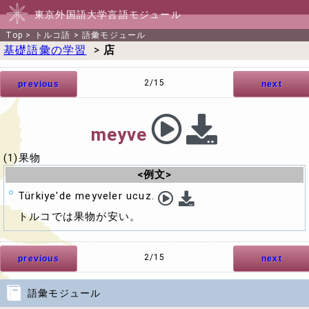
東京外国語大学言語モジュール
Top
>
トルコ語
>
語彙モジュール
基礎語彙の学習
>
店
2/15
previous
next
meyve
(1)果物
<例文>
Türkiye'de meyveler ucuz.
トルコでは果物が安い。
2/15
previous
next
語彙モジュール