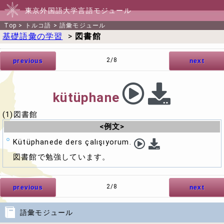
東京外国語大学言語モジュール
Top
>
トルコ語
>
語彙モジュール
基礎語彙の学習
>
図書館
2/8
previous
next
kütüphane
(1)図書館
<例文>
Kütüphanede ders çalışıyorum.
図書館で勉強しています。
2/8
previous
next
語彙モジュール