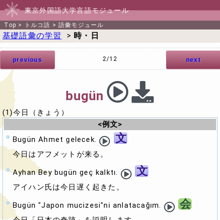
東京外国語大学言語モジュール
Top
>
トルコ語
>
語彙モジュール
基礎語彙の学習
>
時・日
2/12
previous
next
bugün
(1)今日（きょう）
<例文>
文
Bugün Ahmet gelecek.
今日はアフメットが来る。
文
Ayhan Bey bugün geç kalktı.
アイハン氏は今日遅く起きた。
会
Bugün "Japon mucizesi"ni anlatacağım.