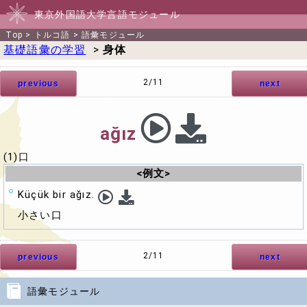
東京外国語大学言語モジュール
Top
>
トルコ語
>
語彙モジュール
基礎語彙の学習
>
身体
2/11
previous
next
ağız
(1)口
<例文>
Küçük bir ağız.
小さい口
2/11
previous
next
語彙モジュール