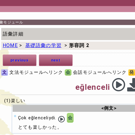
彙モジュール
語彙詳細
HOME
>
基礎語彙の学習
>
形容詞 2
previous
next
文
文法モジュールへリンク
会
会話モジュールへリンク
発
eğlenceli
(1)楽しい
<例文>
Çok eğlenceliydi.
会
とても楽しかった。