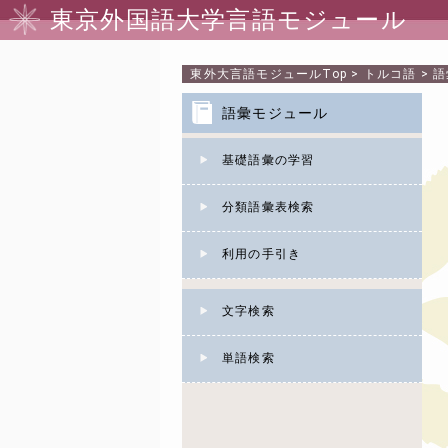
東京外国語大学言語モジュール
東外大言語モジュール
Top
>
トルコ語
>
語
語彙モジュール
基礎語彙の学習
分類語彙表検索
利用の手引き
文字検索
単語検索