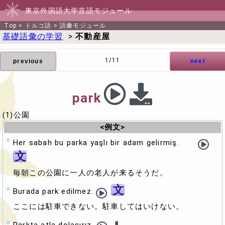
東京外国語大学言語モジュール
Top
>
トルコ語
>
語彙モジュール
基礎語彙の学習
>
不動産屋
1/11
previous
next
park
(1)公園
<例文>
Her sabah bu parka yaşlı bir adam gelirmiş.
文
毎朝この公園に一人の老人が来るそうだ。
文
Burada park edilmez.
ここには駐車できない。駐車してはいけない。