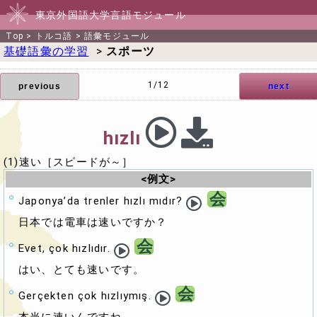
東京外国語大学言語モジュール
Top
>
トルコ語
>
語彙モジュール
基礎語彙の学習
>
スポーツ
1/12
previous
next
hızlı
(1)速い［スピードが～］
<例文>
会
Japonya’da trenler hızlı mıdır?
日本では電車は速いですか？
会
Evet, çok hızlıdır.
はい、とても速いです。
会
Gerçekten çok hızlıymış.