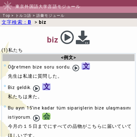
東京外国語大学言語モジュール
Top
>
トルコ語
>
語彙モジュール
文字検索：
B
>
biz
biz
(1)私たち
<例文>
文
Öğretmen bize soru sordu.
先生は私達に質問した。
文
Biz geldik.
私たちは来た。
Bu ayın 15’ine kadar tüm siparişlerin bize ulaşmasını
会
istiyorum.
今月の１５日までにすべての品物がこちらに届いていて
ほしいです。