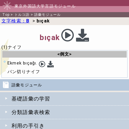
東京外国語大学言語モジュール
Top
>
トルコ語
>
語彙モジュール
文字検索：
B
>
bıçak
bıçak
(1)ナイフ
<例文>
Ekmek bıçağı.
パン切りナイフ
語彙モジュール
基礎語彙の学習
分類語彙表検索
利用の手引き