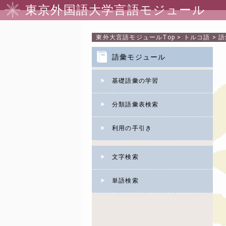
東京外国語大学言語モジュール
東外大言語モジュール
Top
>
トルコ語
>
語
語彙モジュール
基礎語彙の学習
分類語彙表検索
利用の手引き
文字検索
単語検索