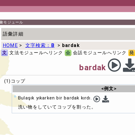
彙モジュール
語彙詳細
HOME
>
文字検索：
B
>
bardak
文
文法モジュールへリンク
会
会話モジュールへリンク
発
bardak
(1)コップ
<例文>
Bulaşık yıkarken bir bardak kırdı.
洗い物をしていてコップを割った。